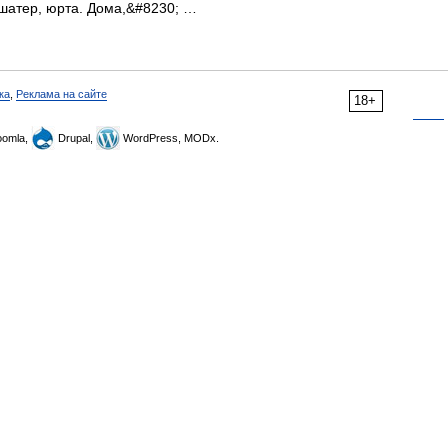
 шатер, юрта. Дома,&#8230; …
ка
,
Реклама на сайте
18+
omla,
Drupal,
WordPress, MODx.