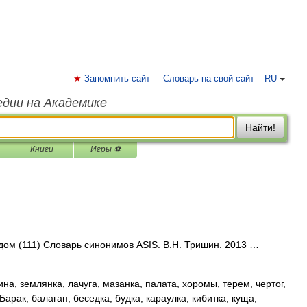
Запомнить сайт
Словарь на свой сайт
RU
едии на Академике
Найти!
Книги
Игры ⚽
 дом (111) Словарь синонимов ASIS. В.Н. Тришин. 2013 …
на, землянка, лачуга, мазанка, палата, хоромы, терем, чертог,
Барак, балаган, беседка, будка, караулка, кибитка, куща,