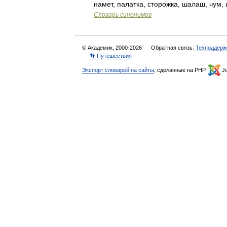
намет, палатка, сторожка, шалаш, чум,
Словарь синонимов
© Академик, 2000-2026
Обратная связь:
Техподдерж
👣 Путешествия
Экспорт словарей на сайты
, сделанные на PHP,
Jo