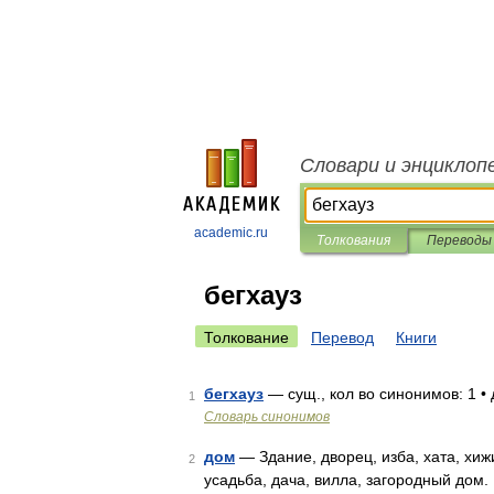
Словари и энциклоп
academic.ru
Толкования
Переводы
бегхауз
Толкование
Перевод
Книги
бегхауз
— сущ., кол во синонимов: 1 •
1
Словарь синонимов
дом
— Здание, дворец, изба, хата, хижи
2
усадьба, дача, вилла, загородный дом. 